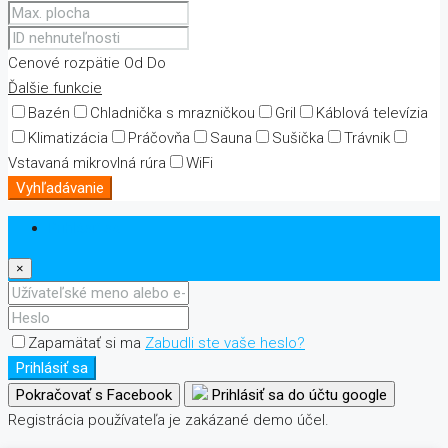
Cenové rozpätie
Od
Do
Ďalšie funkcie
Bazén
Chladnička s mrazničkou
Gril
Káblová televízia
Klimatizácia
Práčovňa
Sauna
Sušička
Trávnik
Vstavaná mikrovlná rúra
WiFi
Vyhľadávanie
Prihlásiť sa
×
Zapamätať si ma
Zabudli ste vaše heslo?
Prihlásiť sa
Pokračovať s Facebook
Prihlásiť sa do účtu google
Registrácia používateľa je zakázané demo účel.