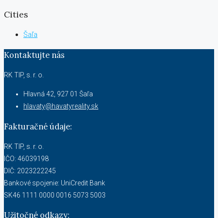
Cities
Šaľa
Kontaktujte nás
RK TIP, s. r. o.
Hlavná 42, 927 01 Šaľa
hlavaty@havatyreality.sk
Fakturačné údaje:
RK TIP, s. r. o.
IČO: 46039198
DIČ: 2023222245
Bankové spojenie: UniCredit Bank
SK46 1111 0000 0016 5073 5003
Užitočné odkazy: