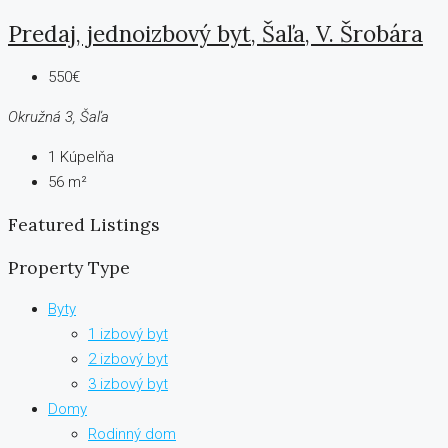
Predaj, jednoizbový byt, Šaľa, V. Šrobára
550€
Okružná 3, Šaľa
1
Kúpelňa
56 m²
Featured Listings
Property Type
Byty
1 izbový byt
2 izbový byt
3 izbový byt
Domy
Rodinný dom