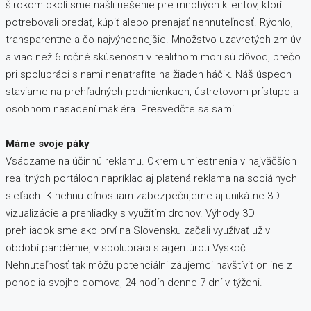
širokom okolí sme našli riešenie pre mnohých klientov, ktorí
potrebovali predať, kúpiť alebo prenajať nehnuteľnosť. Rýchlo,
transparentne a čo najvýhodnejšie. Množstvo uzavretých zmlúv
a viac než 6 ročné skúsenosti v realitnom mori sú dôvod, prečo
pri spolupráci s nami nenatrafíte na žiaden háčik. Náš úspech
staviame na prehľadných podmienkach, ústretovom prístupe a
osobnom nasadení makléra. Presvedčte sa sami.
Máme svoje páky
Vsádzame na účinnú reklamu. Okrem umiestnenia v najväčších
realitných portáloch napríklad aj platená reklama na sociálnych
sieťach. K nehnuteľnostiam zabezpečujeme aj unikátne 3D
vizualizácie a prehliadky s využitím dronov. Výhody 3D
prehliadok sme ako prví na Slovensku začali využívať už v
období pandémie, v spolupráci s agentúrou Vyskoč.
Nehnuteľnosť tak môžu potenciálni záujemci navštíviť online z
pohodlia svojho domova, 24 hodín denne 7 dní v týždni.