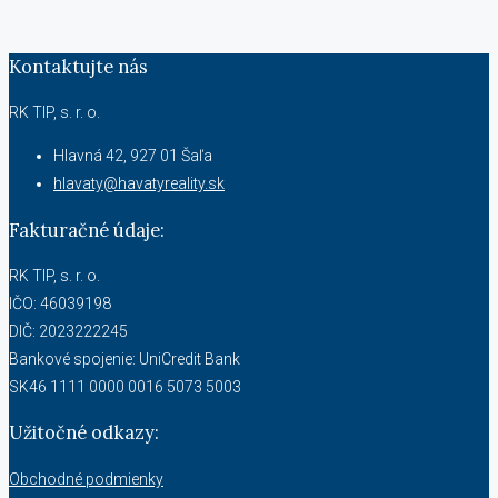
Kontaktujte nás
RK TIP, s. r. o.
Hlavná 42, 927 01 Šaľa
hlavaty@havatyreality.sk
Fakturačné údaje:
RK TIP, s. r. o.
IČO: 46039198
DIČ: 2023222245
Bankové spojenie: UniCredit Bank
SK46 1111 0000 0016 5073 5003
Užitočné odkazy:
Obchodné podmienky