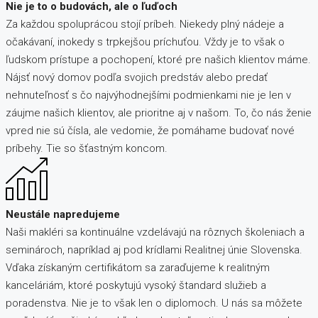
Nie je to o budovách, ale o ľuďoch
Za každou spoluprácou stojí príbeh. Niekedy plný nádeje a
očakávaní, inokedy s trpkejšou príchuťou. Vždy je to však o
ľudskom prístupe a pochopení, ktoré pre našich klientov máme.
Nájsť nový domov podľa svojich predstáv alebo predať
nehnuteľnosť s čo najvýhodnejšími podmienkami nie je len v
záujme našich klientov, ale prioritne aj v našom. To, čo nás ženie
vpred nie sú čísla, ale vedomie, že pomáhame budovať nové
príbehy. Tie so šťastným koncom.
Neustále napredujeme
Naši makléri sa kontinuálne vzdelávajú na rôznych školeniach a
seminároch, napríklad aj pod krídlami Realitnej únie Slovenska.
Vďaka získaným certifikátom sa zaraďujeme k realitným
kanceláriám, ktoré poskytujú vysoký štandard služieb a
poradenstva. Nie je to však len o diplomoch. U nás sa môžete