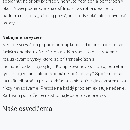
spoľahnúť na široký prehľad v nehnuteľnostiach a pomeroch v
okolí. Nové poznatky a znalosť trhu z nás robia ideálneho
partnera na predaj, kúpu aj prenájom pre fyzické, ale i právnické
osoby.
Nebojíme sa výziev
Nebude vo vašom prípade predaj, kúpa alebo prenájom práve
ľahkým orieškom? Netrápte sa s tým sami. Radi a úspešne
rozlúskavame výzvy, ktoré sa pri transakciách s
nehnuteľnosťami vyskytujú. Komplikované vlastníctvo, potreba
rýchleho jednania alebo špeciálne požiadavky? Spoľahnite sa
na našu dlhoročnú prax, rozhľad a zanietenie, vďaka ktorému sa
nikdy nevzdávame. Pretože na každý problém existuje riešenie.
Radi vám pomôžeme nájsť to najlepšie práve pre vás.
Naše osvedčenia