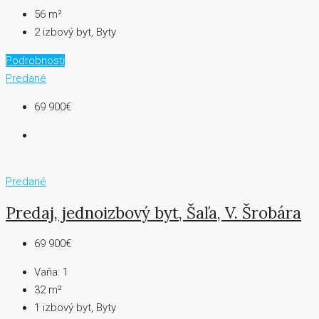
56 m²
2 izbový byt, Byty
Podrobnosti
Predané
69 900€
Predané
Predaj, jednoizbový byt, Šaľa, V. Šrobára
69 900€
Vaňa:
1
32 m²
1 izbový byt, Byty