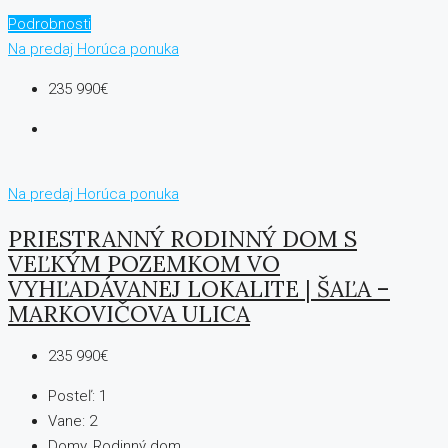
Podrobnosti
Na predaj
Horúca ponuka
235 990€
Na predaj
Horúca ponuka
PRIESTRANNÝ RODINNÝ DOM S
VEĽKÝM POZEMKOM VO
VYHĽADÁVANEJ LOKALITE | ŠAĽA –
MARKOVIČOVA ULICA
235 990€
Posteľ:
1
Vane:
2
Domy, Rodinný dom