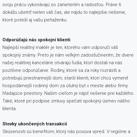
svoju prácu vykonávajú so zanietením a radosťou. Práve tí
dokážu ušetriť nielen váš čas, ale nájdu to najlepšie riešenie,
ktoré poteší aj vašu peňaženku.
Odporúčajú nás spokojní klienti
Najlepší realitný maklér je ten, ktorého vám odporučí váš
spokojný známy. Preto je nám veľkým zadosťučinením, že dvere
našej realitnej kancelárie otvárajú ľudia, ktorí dostali na nás
pozitívne odporúčanie. Rodiny, ktoré sa za roky rozrástli a
potrebujú priestrannejší dom, starší klienti, ktorí chcú vymeniť
hospodárnejší rodinný dom za útulný byt v meste alebo firmy
hľadajúce priestory. Našim cieľom je nájsť riešenie pre každého.
Také, ktoré pri podpise zmluvy spečatí spokojný úsmev nášho
klienta.
Stovky ukončených transakcií
Skúsenosti sú benefitom, ktorý nás posúva vpred. V regióne a