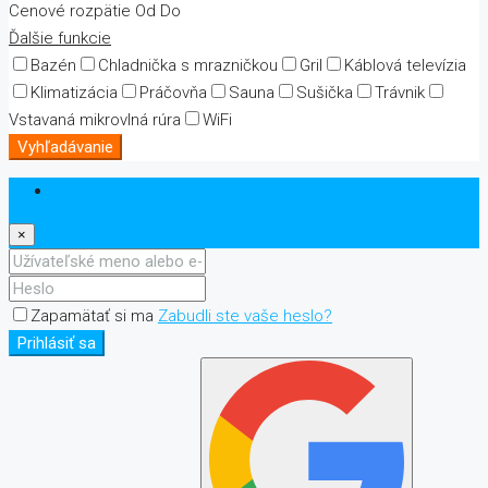
Cenové rozpätie
Od
Do
Ďalšie funkcie
Bazén
Chladnička s mrazničkou
Gril
Káblová televízia
Klimatizácia
Práčovňa
Sauna
Sušička
Trávnik
Vstavaná mikrovlná rúra
WiFi
Vyhľadávanie
Prihlásiť sa
×
Zapamätať si ma
Zabudli ste vaše heslo?
Prihlásiť sa