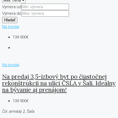
Výmera od
Výmera do
Hladať
Na predaj
139 900€
Na predaj
Na predaj 3,5-izbový byt po čiastočnej
rekonštrukcii na ulici ČSLA v Šali. Ideálny
na bývanie aj prenájom!
139 900€
Čsl. armády 2, Šaľa