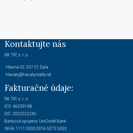
Kontaktujte nás
RK TIP, s. r. o.
Hlavná 42, 927 01 Šaľa
hlavaty@havatyreality.sk
Fakturačné údaje:
RK TIP, s. r. o.
IČO: 46039198
DIČ: 2023222245
Bankové spojenie: UniCredit Bank
SK46 1111 0000 0016 5073 5003