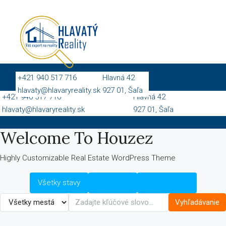
+421 940 517 716
Hlavná 42
hlavaty@hlavaryreality.sk
927 01, Šaľa
+421 940 517 716
Hlavná 42
hlavaty@hlavaryreality.sk
927 01, Šaľa
Welcome To Houzez
Highly Customizable Real Estate WordPress Theme
Všetky stavy
Na predaj
Na prenájom
Vyhľadávanie