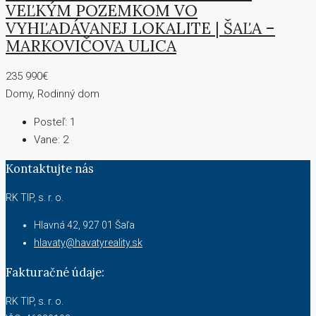
VEĽKÝM POZEMKOM VO
VYHĽADÁVANEJ LOKALITE | ŠAĽA –
MARKOVIČOVA ULICA
235 990€
Domy, Rodinný dom
Posteľ:
1
Vane:
2
Kontaktujte nás
RK TIP, s. r. o.
Hlavná 42, 927 01 Šaľa
hlavaty@havatyreality.sk
Fakturačné údaje:
RK TIP, s. r. o.