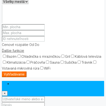
Cenové rozpätie
Od
Do
Ďalšie funkcie
Bazén
Chladnička s mrazničkou
Gril
Káblová televízia
Klimatizácia
Práčovňa
Sauna
Sušička
Trávnik
Vstavaná mikrovlná rúra
WiFi
Vyhľadávanie
Prihlásiť sa
×