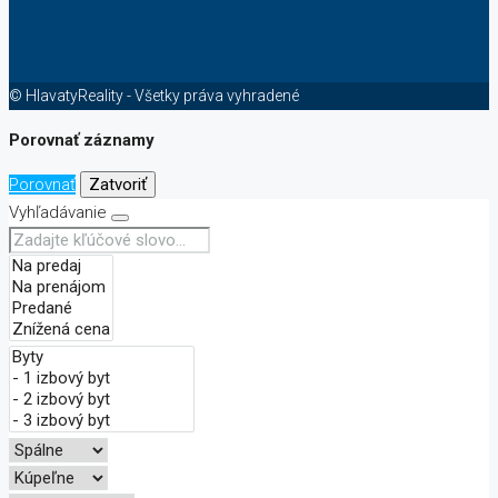
© HlavatyReality - Všetky práva vyhradené
Porovnať záznamy
Porovnať
Zatvoriť
Vyhľadávanie